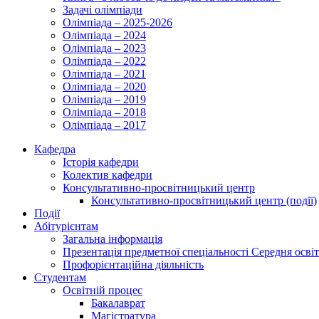
Задачі олімпіади
Олімпіада – 2025-2026
Олімпіада – 2024
Олімпіада – 2023
Олімпіада – 2022
Олімпіада – 2021
Олімпіада – 2020
Олімпіада – 2019
Олімпіада – 2018
Олімпіада – 2017
Кафедра
Історія кафедри
Колектив кафедри
Консультативно-просвітницький центр
Консультативно-просвітницький центр (події)
Події
Абітурієнтам
Загальна інформація
Презентація предметної спеціальності Середня осві
Профорієнтаційна діяльність
Студентам
Освітній процес
Бакалаврат
Магістратура