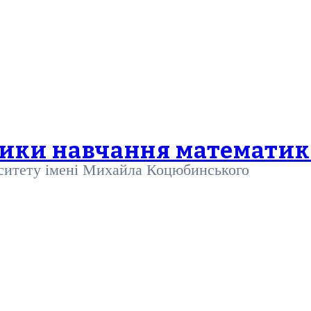
дики навчання математи
рситету імені Михайла Коцюбинського