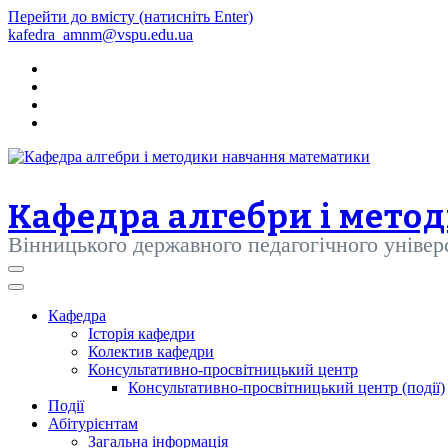
Перейти до вмісту (натисніть Enter)
kafedra_amnm@vspu.edu.ua
Кафедра алгебри і мето
Вінницького державного педагогічного уніве
Кафедра
Історія кафедри
Колектив кафедри
Консультативно-просвітницький центр
Консультативно-просвітницький центр (події)
Події
Абітурієнтам
Загальна інформація