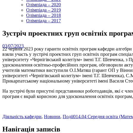
Олімпіада – 2020
Олімпіада – 2019
Олімпіада – 2018
Олімпіада – 2017
Зустріч проектних груп освітніх програ
03/07/2023
22 червня 2023 року гаранти освітніх програм кафедри алгебри
взяли участь у зустрічі проектних груп освітніх програм спеці
університету «Чернігівський колегіум» імені Т.Г. Шевченка, з 
удосконалення освітньо-професійних програм, обговорили актуа
учителів математики виступили О.І.Матяш (гарант ОП у Вінни
університеті «Чернігівський колегіум» імені Т.Г. Шевченка), 
Прикарпатському національному університеті імені Василя Сте
На зустрічі були присутні представники роботодавців, які є чл
програм є вкрай корисною для удосконалення освітніх програм,
Діяльність кафедри
,
Новини
,
Події
014.04 Середня освіта (Мате
Навігація записів