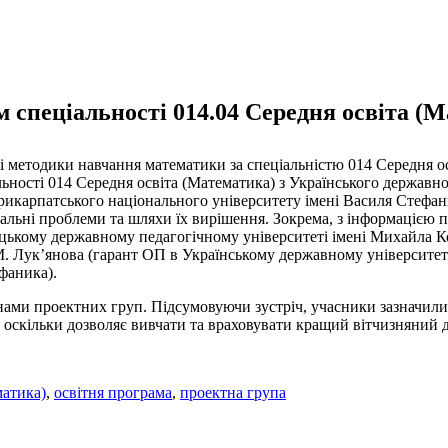
м спеціальності 014.04 Середня освіта (
 і методики навчання математики за спеціальністю 014 Середня 
альності 014 Середня освіта (Математика) з Українського держав
Прикарпатського національного університету імені Василя Стефан
льні проблеми та шляхи їх вирішення. Зокрема, з інформацією пр
цькому державному педагогічному університеті імені Михайла К
С.М. Лук’янова (гарант ОП в Українському державному університе
фаника).
енами проектних груп. Підсумовуючи зустріч, учасники зазначили
 оскільки дозволяє вивчати та враховувати кращий вітчизняний д
матика)
,
освітня програма
,
проектна група