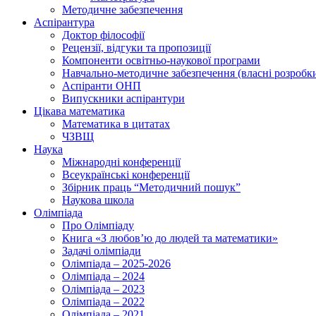
Методичне забезпечення
Аспірантура
Доктор філософії
Рецензії, відгуки та пропозиції
Компоненти освітньо-наукової програми
Навчально-методичне забезпечення (власні розробк
Аспіранти ОНП
Випускники аспірантури
Цікава математика
Математика в цитатах
ЧЗВЩ
Наука
Міжнародні конференції
Всеукраїнські конференції
Збірник праць “Методичний пошук”
Наукова школа
Олімпіада
Про Олімпіаду
Книга «З любов’ю до людей та математики»
Задачі олімпіади
Олімпіада – 2025-2026
Олімпіада – 2024
Олімпіада – 2023
Олімпіада – 2022
Олімпіада – 2021