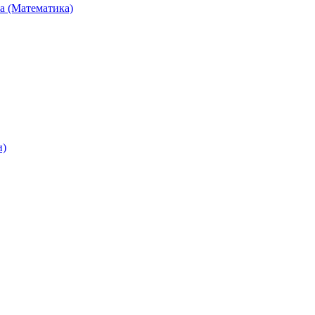
та (Математика)
и)