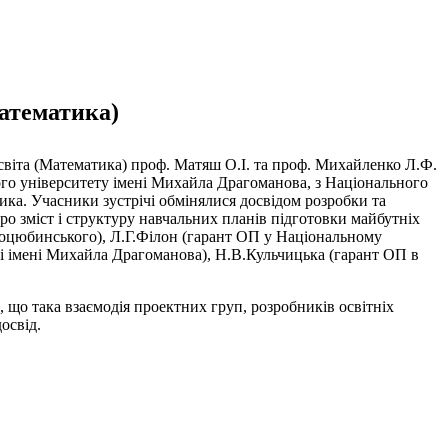
Математика)
освіта (Математика) проф. Матяш О.І. та проф. Михайленко Л.Ф.
ного університету імені Михайла Драгоманова, з Національного
ика. Учасники зустрічі обмінялися досвідом розробки та
о зміст і структуру навчальних планів підготовки майбутніх
оцюбинського), Л.Г.Філон (гарант ОП у Національному
ті імені Михайла Драгоманова), Н.В.Кульчицька (гарант ОП в
, що така взаємодія проектних груп, розробників освітніх
освід.