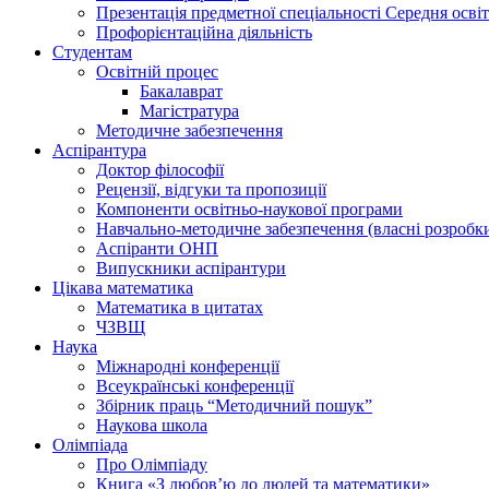
Презентація предметної спеціальності Середня осві
Профорієнтаційна діяльність
Студентам
Освітній процес
Бакалаврат
Магістратура
Методичне забезпечення
Аспірантура
Доктор філософії
Рецензії, відгуки та пропозиції
Компоненти освітньо-наукової програми
Навчально-методичне забезпечення (власні розробк
Аспіранти ОНП
Випускники аспірантури
Цікава математика
Математика в цитатах
ЧЗВЩ
Наука
Міжнародні конференції
Всеукраїнські конференції
Збірник праць “Методичний пошук”
Наукова школа
Олімпіада
Про Олімпіаду
Книга «З любов’ю до людей та математики»