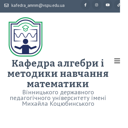
Перейти
kafedra_amnm@vspu.edu.ua
до
вмісту
(натисніть
Enter)
Кафедра алгебри і
методики навчання
математики
Вінницького державного
педагогічного університету імені
Михайла Коцюбинського