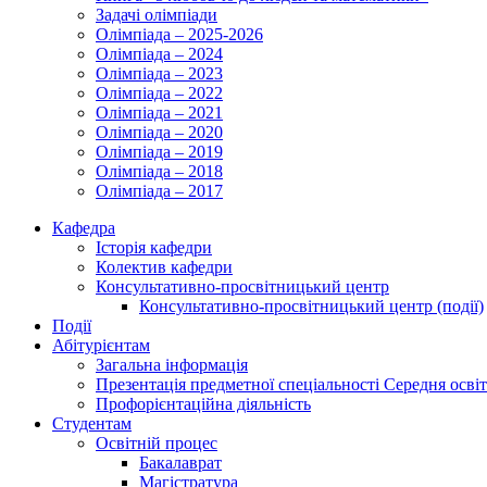
Задачі олімпіади
Олімпіада – 2025-2026
Олімпіада – 2024
Олімпіада – 2023
Олімпіада – 2022
Олімпіада – 2021
Олімпіада – 2020
Олімпіада – 2019
Олімпіада – 2018
Олімпіада – 2017
Кафедра
Історія кафедри
Колектив кафедри
Консультативно-просвітницький центр
Консультативно-просвітницький центр (події)
Події
Абітурієнтам
Загальна інформація
Презентація предметної спеціальності Середня осві
Профорієнтаційна діяльність
Студентам
Освітній процес
Бакалаврат
Магістратура