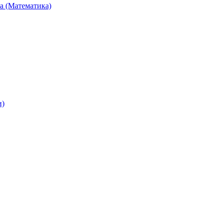
та (Математика)
и)