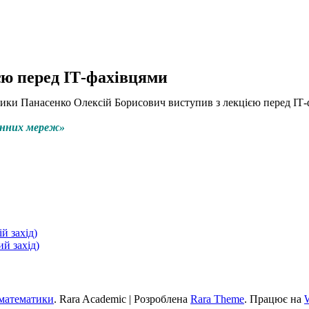
єю перед ІТ-фахівцями
ики Панасенко Олексій Борисович виступив з лекцією перед ІТ-ф
ронних мереж»
й захід)
ий захід)
 математики
. Rara Academic | Розроблена
Rara Theme
. Працює на