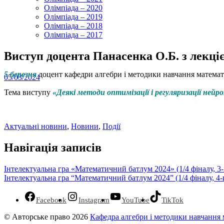
Олімпіада – 2020
Олімпіада – 2019
Олімпіада – 2018
Олімпіада – 2017
Виступ доцента Панасенка О.Б. з лекці
5 березня
доцент кафедри алгебри і методики навчання математ
05/03/2024
Тема виступу
«Деякі методи оптимізації і регуляризації ней
Актуальні новини
,
Новини
,
Події
Навігація записів
Інтелектуальна гра «Математичний батлум 2024» (1/4 фіналу, 3-і
Інтелектуальна гра “Математичний батлум 2024” (1/4 фіналу, 4-
Facebook
Instagram
YouTube
TikTok
© Авторське право 2026
Кафедра алгебри і методики навчання