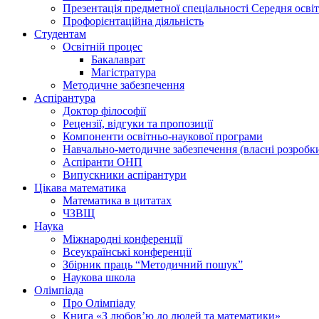
Презентація предметної спеціальності Середня осві
Профорієнтаційна діяльність
Студентам
Освітній процес
Бакалаврат
Магістратура
Методичне забезпечення
Аспірантура
Доктор філософії
Рецензії, відгуки та пропозиції
Компоненти освітньо-наукової програми
Навчально-методичне забезпечення (власні розробк
Аспіранти ОНП
Випускники аспірантури
Цікава математика
Математика в цитатах
ЧЗВЩ
Наука
Міжнародні конференції
Всеукраїнські конференції
Збірник праць “Методичний пошук”
Наукова школа
Олімпіада
Про Олімпіаду
Книга «З любов’ю до людей та математики»