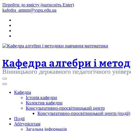
Перейти до вмісту (натисніть Enter)
kafedra_amnm@vspu.edu.ua
Кафедра алгебри і мето
Вінницького державного педагогічного уніве
Кафедра
Історія кафедри
Колектив кафедри
Консультативно-просвітницький центр
Консультативно-просвітницький центр (події)
Події
Абітурієнтам
Загальна інформація