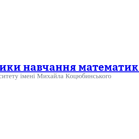
дики навчання математи
рситету імені Михайла Коцюбинського