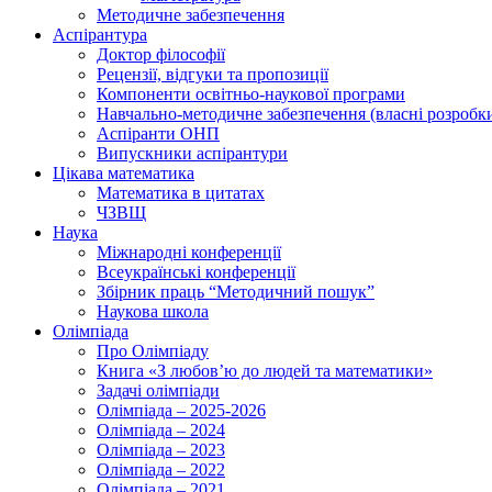
Методичне забезпечення
Аспірантура
Доктор філософії
Рецензії, відгуки та пропозиції
Компоненти освітньо-наукової програми
Навчально-методичне забезпечення (власні розробк
Аспіранти ОНП
Випускники аспірантури
Цікава математика
Математика в цитатах
ЧЗВЩ
Наука
Міжнародні конференції
Всеукраїнські конференції
Збірник праць “Методичний пошук”
Наукова школа
Олімпіада
Про Олімпіаду
Книга «З любов’ю до людей та математики»
Задачі олімпіади
Олімпіада – 2025-2026
Олімпіада – 2024
Олімпіада – 2023
Олімпіада – 2022
Олімпіада – 2021