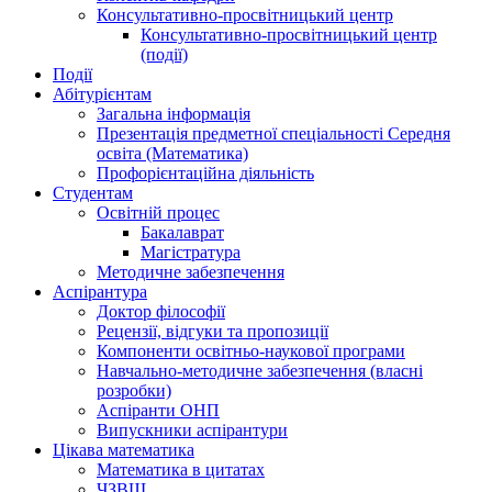
Консультативно-просвітницький центр
Консультативно-просвітницький центр
(події)
Події
Абітурієнтам
Загальна інформація
Презентація предметної спеціальності Середня
освіта (Математика)
Профорієнтаційна діяльність
Студентам
Освітній процес
Бакалаврат
Магістратура
Методичне забезпечення
Аспірантура
Доктор філософії
Рецензії, відгуки та пропозиції
Компоненти освітньо-наукової програми
Навчально-методичне забезпечення (власні
розробки)
Аспіранти ОНП
Випускники аспірантури
Цікава математика
Математика в цитатах
ЧЗВЩ