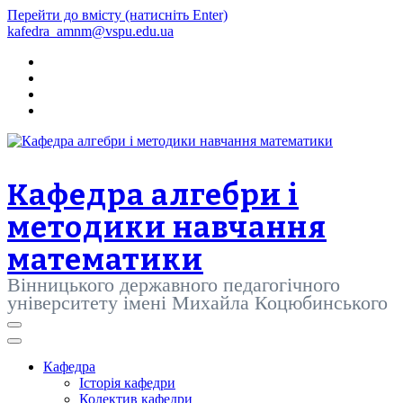
Перейти до вмісту (натисніть Enter)
kafedra_amnm@vspu.edu.ua
Кафедра алгебри і
методики навчання
математики
Вінницького державного педагогічного
університету імені Михайла Коцюбинського
Кафедра
Історія кафедри
Колектив кафедри