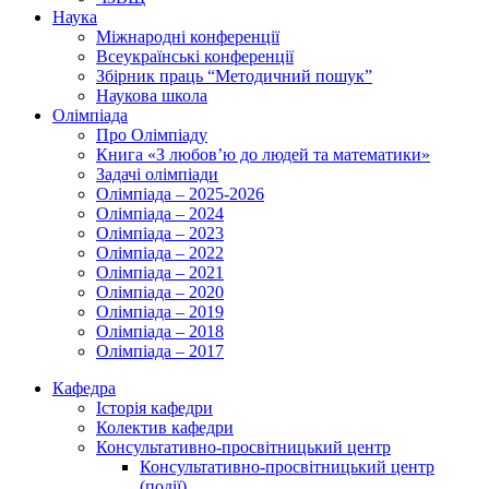
Наука
Міжнародні конференції
Всеукраїнські конференції
Збірник праць “Методичний пошук”
Наукова школа
Олімпіада
Про Олімпіаду
Книга «З любов’ю до людей та математики»
Задачі олімпіади
Олімпіада – 2025-2026
Олімпіада – 2024
Олімпіада – 2023
Олімпіада – 2022
Олімпіада – 2021
Олімпіада – 2020
Олімпіада – 2019
Олімпіада – 2018
Олімпіада – 2017
Кафедра
Історія кафедри
Колектив кафедри
Консультативно-просвітницький центр
Консультативно-просвітницький центр
(події)