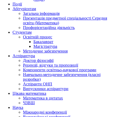
Події
Абітурієнтам
Загальна інформація
Презентація предметної спеціальності Середня
освіта (Математика)
Профорієнтаційна діяльність
Студентам
Освітній процес
Бакалаврат
Магістратура
Методичне забезпечення
Аспірантура
Доктор філософії
Рецензії, відгуки та пропозиції
Компоненти освітньо-наукової програми
Навчально-методичне забезпечення (власні
розробки)
Аспіранти ОНП
Випускники аспірантури
Цікава математика
Математика в цитатах
ЧЗВЩ
Наука
Міжнародні конференції
Всеукраїнські конференції